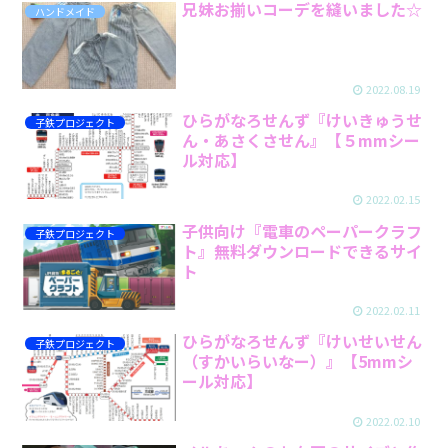
兄妹お揃いコーデを縫いました☆
ハンドメイド
2022.08.19
ひらがなろせんず『けいきゅうせ
子鉄プロジェクト
ん・あさくさせん』【５mmシー
ル対応】
2022.02.15
子供向け『電車のペーパークラフ
子鉄プロジェクト
ト』無料ダウンロードできるサイ
ト
2022.02.11
ひらがなろせんず『けいせいせん
子鉄プロジェクト
（すかいらいなー）』【5mmシ
ール対応】
2022.02.10