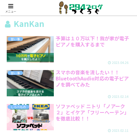
メニュー
KanKan
予算は１０万以下！我が家が電子
習い事
ピアノを購入するまで
2023.04.26
スマホの音楽を流したい！！
習い事
BluetoothAudio対応の電子ピア
ノを調べてみた
2023.02.14
ソファベッド ニトリ「ノアーク
しらべもの
２」とイケア「フリーへーテン」
を徹底比較！！
2023.02.11