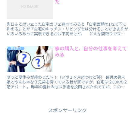
た
先日ふと思い立った自宅カフェ調べてみると「自宅面積の1/2以下に
抑える」とか「自宅のキッチン・リビングとは分ける」とかきまりが
いろいろあって実現できるかは不明だけど、 どんな間取りで立て
てるのか どれくらいの敷地面積が必要なのか 気になっ...
家の購入と、自分の仕事を考えて
家を買う
みる
やっと夏休みが終わった〜！（いや１ヶ月経つけど笑） 長男次男末
娘とやんちゃな３兄弟を育てている我が家ですが、自宅は２LDKの２
階アパート 。昨年の夏休みもお手紙を投函されたのですが、この夏
も下のお宅から足音をご指摘頂いちゃいました💦基本気を...
スポンサーリンク