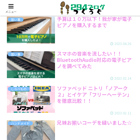
メニュー
予算は１０万以下！我が家が電子
習い事
ピアノを購入するまで
2023.04.26
スマホの音楽を流したい！！
習い事
BluetoothAudio対応の電子ピア
ノを調べてみた
2023.02.14
ソファベッド ニトリ「ノアーク
しらべもの
２」とイケア「フリーへーテン」
を徹底比較！！
2023.02.11
兄妹お揃いコーデを縫いました☆
ハンドメイド