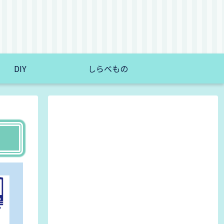
DIY
しらべもの