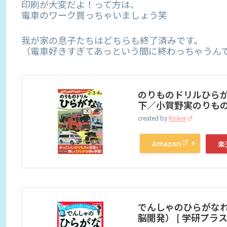
印刷が大変だよ！って方は、
電車のワーク買っちゃいましょう笑
我が家の息子たちはどちらも終了済みです。
（電車好きすぎてあっという間に終わっちゃうんで
のりものドリルひらが
下／小賀野実のりもの
created by
Rinker
Amazon
楽
でんしゃのひらがなれ
脳開発） [ 学研プラス 