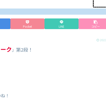
Pocket
LINE
コピー
2023
ワーク
第2段！
」
。
いね！