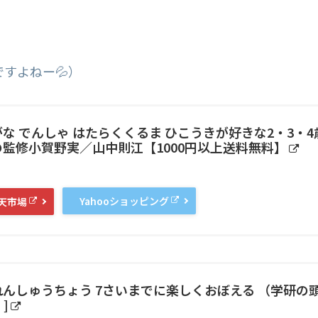
すよねー💦）
な でんしゃ はたらくくるま ひこうきが好きな2・3・4
監修小賀野実／山中則江【1000円以上送料無料】
Yahooショッピング
天市場
んしゅうちょう 7さいまでに楽しくおぼえる （学研の
]