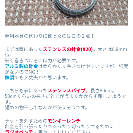
専用器具の代わりに使ったのはこの２点！
まずは家にあった
ステンレスの針金(#20)
。太さは0.8mm
位。
細く巻きつけるには力が必要です。
アルミ製の針金
は柔らかくて巻きつけやすいですが、強度
がないのでNG！
鉄製
でも大丈夫かと思います。
こちらも家にあった
ステンレスパイプ
。長さ80cm。
50cmくらいの長さだと力がうまくかからず難しいようで
す。
短めの物干し竿なんかが使えそうです。
ナットを外すための
モンキーレンチ
、
針金を引っ張ったりネジったり切ったりするために
ラジオペンチ
も用意しておいてください。