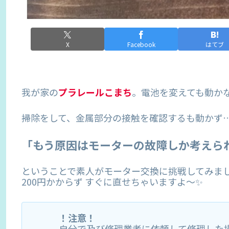
X
Facebook
はてブ
我が家の
プラレールこまち
。電池を変えても動か
掃除をして、金属部分の接触を確認するも動かず
「もう原因はモーターの故障しか考えら
ということで素人がモーター交換に挑戦してみま
200円かからず すぐに直せちゃいますよ〜✨
！注意！
自分で及び修理業者に依頼して修理した