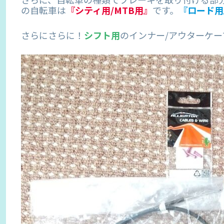
の自転車は
『シティ用/MTB用』
です。
『ロード用
さらにさらに！
シフト用
のインナー/アウターケ