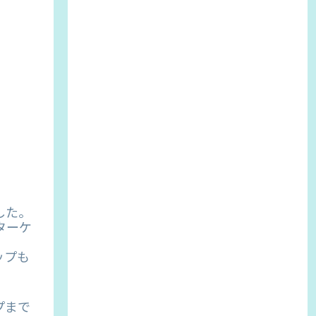
した。
ターケ
ップも
プまで